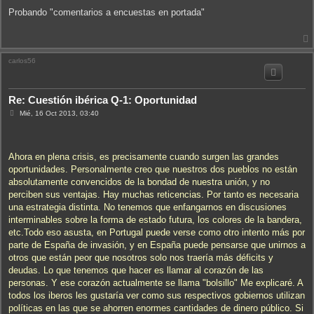
e
n
Probando "comentarios a encuestas en portada"
s
a
j
e
carlos56
i
Re: Cuestión ibérica Q-1: Oportunidad
M
Mié, 16 Oct 2013, 03:40
e
n
s
a
j
Ahora en plena crisis, es precisamente cuando surgen las grandes
e
oportunidades. Personalmente creo que nuestros dos pueblos no están
absolutamente convencidos de la bondad de nuestra unión, y no
perciben sus ventajas. Hay muchas reticencias. Por tanto es necesaria
una estrategia distinta. No tenemos que enfangarnos en discusiones
interminables sobre la forma de estado futura, los colores de la bandera,
etc.Todo eso asusta, en Portugal puede verse como otro intento más por
parte de España de invasión, y en España puede pensarse que unirnos a
otros que están peor que nosotros solo nos traería más déficits y
deudas. Lo que tenemos que hacer es llamar al corazón de las
personas. Y ese corazón actualmente se llama "bolsillo" Me explicaré. A
todos los iberos les gustaría ver como sus respectivos gobiernos utilizan
políticas en las que se ahorren enormes cantidades de dinero público. Si