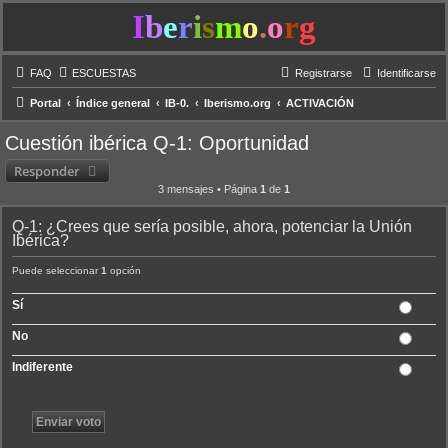
I
b
e
r
i
s
m
o
.
o
r
g
FAQ
ESCUESTAS
Registrarse
Identificarse
Portal
Índice general
IB-0.
Iberismo.org
ACTIVACIÓN
Cuestión ibérica Q-1: Oportunidad
Responder
3 mensajes • Página
1
de
1
Q-1: ¿Crees que sería posible, ahora, potenciar la Unión
Ibérica?
Puede seleccionar
1
opción
Sí
No
Indiferente