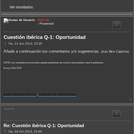
Ver resultados
AsIb-JD
: Propiedad
Cuestión ibérica Q-1: Oportunidad
M
Vie, 21 Jun 2013, 22:35
e
n
Añade a continuación tus comentarios y/o sugerencias.
(tras filtro
Captcha
)
s
a
j
NOTA: Los resultados provisionales quedan pendientes de revisión ante posibles votos fraudulentos.
e
Ib.org / AsIb-2ªJD
BASES DEMOSCÓPICAS
|
ALMACÉN DE RESULTADOS
Juanma
i
Re: Cuestión ibérica Q-1: Oportunidad
M
Vie, 04 Oct 2013, 23:46