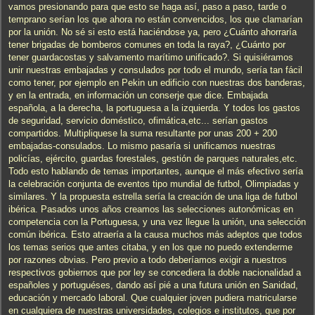
vamos presionando para que esto se haga así, paso a paso, tarde o
temprano serían los que ahora no están convencidos, los que clamarían
por la unión. No sé si esto está haciéndose ya, pero ¿Cuánto ahorraría
tener brigadas de bomberos comunes en toda la raya?, ¿Cuánto por
tener guardacostas y salvamento marítimo unificado?. Si quisiéramos
unir nuestras embajadas y consulados por todo el mundo, sería tan fácil
como tener, por ejemplo en Pekin un edificio con nuestras dos banderas,
y en la entrada, en información un conserje que dice. Embajada
española, a la derecha, la portuguesa a la izquierda. Y todos los gastos
de seguridad, servicio doméstico, ofimática,etc... serían gastos
compartidos. Multipliquese la suma resultante por unas 200 + 200
embajadas-consulados. Lo mismo pasaría si unificamos nuestras
policías, ejército, guardas forestales, gestión de parques naturales,etc.
Todo esto hablando de temas importantes, aunque el más efectivo sería
la celebración conjunta de eventos tipo mundial de futbol, Olimpiadas y
similares. Y la propuesta estrella sería la creación de una liga de futbol
ibérica. Pasados unos años creamos las selecciones autonómicas en
competencia con la Portuguesa, y una vez llegue la unión, una selección
común ibérica. Esto atraería a la causa muchos más adeptos que todos
los temas serios que antes citaba, y en los que no puedo extenderme
por razones obvias. Pero previo a todo deberíamos exigir a nuestros
respectivos gobiernos que por ley se concediera la doble nacionalidad a
españoles y portuguéses, dando así pié a una futura unión en Sanidad,
educación y mercado laboral. Que cualquier joven pudiera matricularse
en cualquiera de nuestras universidades, colegios e institutos, que por