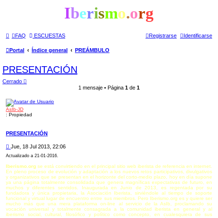
I
b
e
r
i
s
m
o
.
o
r
g
FAQ
ESCUESTAS
Registrarse
Identificarse
Portal
Índice general
PREÁMBULO
PRESENTACIÓN
Cerrado
1 mensaje • Página
1
de
1
AsIb-JD
: Propiedad
PRESENTACIÓN
M
Jue, 18 Jul 2013, 22:06
e
Actualizado a 21-01-2016.
n
Iberismo.org
se está convirtiendo en el principal sitio web iberista de referencia en internet.
s
En pleno proceso de evolución y adaptación a los nuevos retos participativos, divulgativos
a
y organizativos que se presentan en el horizonte del corto-medio plazo, hoy en día supone
j
ya una página totalmente consolidada que genera magníficas expectativas de futuro, en
e
muchos y diferentes sentidos. Inaugurada en Junio de 2013, es regentada por su
fundadora y única propietaria, la Asociación Iberista, sirviéndole al tiempo de soporte
funcional y virtual lugar de encuentro entre sus miembros. Pero Iberismo.org es y quiere ser
mucho más que una mera plataforma on-line al servicio de la AsIb, proclamando su
vocación universal y totalmente consagrada a la comunidad iberista en general y al
iberismo social, cultural, filosófico y político como concepto, en cualesquiera de sus