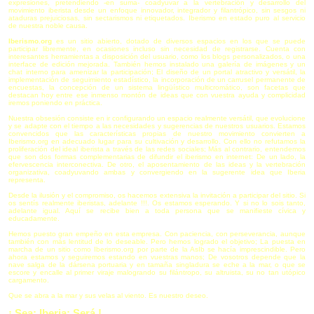
expresiones, pretendiendo -en suma- coadyuvar a la vertebración y desarrollo del
movimiento iberista desde un enfoque innovador, integrador y filantrópico, sin sesgos ni
ataduras prejuiciosas, sin sectarismos ni etiquetados. Iberismo en estado puro al servicio
de nuestra noble causa.
Iberismo.org
es un sitio abierto, dotado de diversos espacios en los que se puede
participar libremente, en ocasiones incluso sin necesidad de registrarse. Cuenta con
interesantes herramientas a disposición del usuario, como los blogs personalizados, o una
interface de edición mejorada. También hemos instalado una galería de imágenes y un
chat interno para amenizar la participación; El diseño de un portal atractivo y versátil, la
implementación de seguimiento estadístico, la incorporación de un carrusel permanente de
encuestas, la concepción de un sistema lingüístico multicromático, son facetas que
destacan hoy entre ese inmenso montón de ideas que con vuestra ayuda y complicidad
iremos poniendo en práctica.
Nuestra obsesión consiste en ir configurando un espacio realmente versátil, que evolucione
y se adapte con el tiempo a las necesidades y sugerencias de nuestros usuarios. Estamos
convencidos que las características propias de nuestro movimiento convierten a
Iberismo.org en adecuado lugar para su cultivación y desarrollo. Con ello no refutamos la
proliferación del ideal iberista a través de las redes sociales; Más al contrario, entendemos
que son dos formas complementarias de difundir el iberismo en internet: De un lado, la
efervescencia interconectiva. De otro, el aposentamiento de las ideas y la vertebración
organizativa, coadyuvando ambas y convergiendo en la sugerente idea que Iberia
representa.
Desde la ilusión y el compromiso, os hacemos extensiva la invitación a participar del sitio. Si
os sentís realmente iberistas, adelante !!!. Os estamos esperando. Y si no lo sois tanto,
adelante igual. Aquí se recibe bien a toda persona que se manifieste cívica y
educadamente.
Hemos puesto gran empeño en esta empresa. Con paciencia, con perseverancia, aunque
también con más lentitud de lo deseable. Pero hemos logrado el objetivo; La puesta en
marcha de un sitio como Iberismo.org por parte de la AsIb se hacía imprescindible. Pero
ahora estamos y seguiremos estando en vuestras manos; De vosotros depende que la
nave salga de la dársena portuaria y en tamaña singladura se eche a la mar, o que se
escore y encalle al primer viraje malogrando su filántropo, su altruista, su no tan utópico
cargamento.
Que se abra a la mar y sus velas al viento. Es nuestro deseo.
¡ Sea; Iberia; Será !