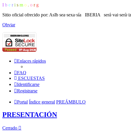
I
b
e
r
i
s
m
o
.
o
r
g
Sitio oficial ofrecido por: AsIb
sea·sexa·sía IBERIA será·vai·serà·i
Obviar
Enlaces rápidos
FAQ
ESCUESTAS
Identificarse
Registrarse
Portal
Índice general
PREÁMBULO
PRESENTACIÓN
Cerrado