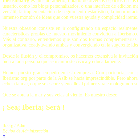
Iberismo.org
es un sitio abierto, dotado de diversos espacios en los 
usuario, como los blogs personalizados, o una interface de edición me
versátil, la implementación de seguimiento estadístico, la incorpora
inmenso montón de ideas que con vuestra ayuda y complicidad iremos
Nuestra obsesión consiste en ir configurando un espacio realmente
características propias de nuestro movimiento convierten a Iberismo.or
Más al contrario, entendemos que son dos formas complementarias de 
organizativa, coadyuvando ambas y convergiendo en la sugerente idea
Desde la ilusión y el compromiso, os hacemos extensiva la invitación a 
bien a toda persona que se manifieste cívica y educadamente.
Hemos puesto gran empeño en esta empresa. Con paciencia, con pe
Iberismo.org por parte de la AsIb se hacía imprescindible. Pero aho
eche a la mar, o que se escore y encalle al primer viraje malogrando su
Que se abra a la mar y sus velas al viento. Es nuestro deseo.
¡ Sea; Iberia; Será !
Ib.org / Adm
Equipo de Administración
Arriba