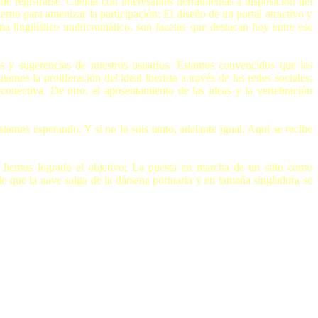
de registrarse. Cuenta con interesantes herramientas a disposición del
rno para amenizar la participación; El diseño de un portal atractivo y
ma lingüístico multicromático, son facetas que destacan hoy entre ese
es y sugerencias de nuestros usuarios. Estamos convencidos que las
mos la proliferación del ideal iberista a través de las redes sociales;
conectiva. De otro, el aposentamiento de las ideas y la vertebración
estamos esperando. Y si no lo sois tanto, adelante igual. Aquí se recibe
 hemos logrado el objetivo; La puesta en marcha de un sitio como
 que la nave salga de la dársena portuaria y en tamaña singladura se