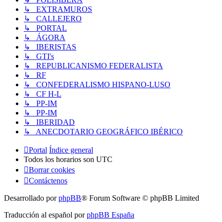
↳ EXTRAMUROS
↳ CALLEJERO
↳ PORTAL
↳ ÁGORA
↳ IBERISTAS
↳ GTI's
↳ REPUBLICANISMO FEDERALISTA
↳ RF
↳ CONFEDERALISMO HISPANO-LUSO
↳ CF H-L
↳ PP-IM
↳ PP-IM
↳ IBERIDAD
↳ ANECDOTARIO GEOGRÁFICO IBÉRICO
Portal
Índice general
Todos los horarios son
UTC
Borrar cookies
Contáctenos
Desarrollado por
phpBB
® Forum Software © phpBB Limited
Traducción al español por
phpBB España