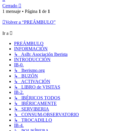
Cerrado
1 mensaje • Página
1
de
1
Volver a “PREÁMBULO”
Ir a
PREÁMBULO
INFORMACIÓN
↳ AsIb: Asociación Iberista
INTRODUCCIÓN
IB-0.
↳ Iberismo.org
↳ BUZÓN
↳ ACTIVACIÓN
↳ LIBRO de VISITAS
IB-2.
↳ IBÉRICOS TODOS
↳ IBÉRICAMENTE
↳ SERVIBERIA
↳ CONSUM-OBSERVATORIO
↳ TROCADILLO
IB-4.
↳ POLISÍBERA