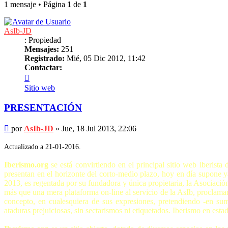
1 mensaje • Página
1
de
1
AsIb-JD
: Propiedad
Mensajes:
251
Registrado:
Mié, 05 Dic 2012, 11:42
Contactar:
Contactar
AsIb-
Sitio web
JD
PRESENTACIÓN
Mensaje
por
AsIb-JD
»
Jue, 18 Jul 2013, 22:06
Actualizado a 21-01-2016.
Iberismo.org
se está convirtiendo en el principal sitio web iberista
presentan en el horizonte del corto-medio plazo, hoy en día supone 
2013, es regentada por su fundadora y única propietaria, la Asociación
más que una mera plataforma on-line al servicio de la AsIb, proclaman
concepto, en cualesquiera de sus expresiones, pretendiendo -en sum
ataduras prejuiciosas, sin sectarismos ni etiquetados. Iberismo en esta