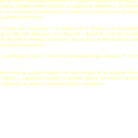
que se puede participar libremente, en ocasiones incluso sin necesidad 
jorada. También hemos instalado una galería de imágenes y un chat inte
ción de un carrusel permanente de encuestas, la concepción de un siste
 poniendo en práctica.
 versátil, que evolucione y se adapte con el tiempo a las necesidad
g en adecuado lugar para su cultivación y desarrollo. Con ello no refuta
difundir el iberismo en internet: De un lado, la efervescencia inter
 que Iberia representa.
participar del sitio. Si os sentís realmente iberistas, adelante !!!. Os 
rseverancia, aunque también con más lentitud de lo deseable. Pero
ra estamos y seguiremos estando en vuestras manos; De vosotros depende
 filántropo, su altruista, su no tan utópico cargamento.