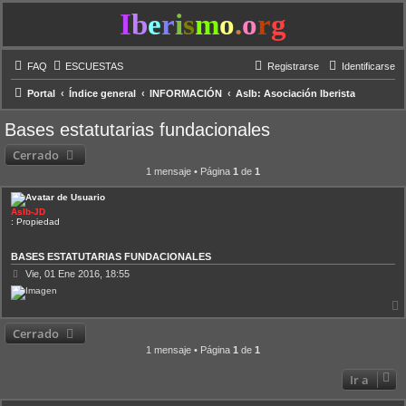
I
b
e
r
i
s
m
o
.
o
r
g
FAQ
ESCUESTAS
Registrarse
Identificarse
Portal
Índice general
INFORMACIÓN
AsIb: Asociación Iberista
Bases estatutarias fundacionales
Cerrado
1 mensaje • Página
1
de
1
AsIb-JD
: Propiedad
BASES ESTATUTARIAS FUNDACIONALES
M
Vie, 01 Ene 2016, 18:55
e
n
s
a
Cerrado
j
i
e
1 mensaje • Página
1
de
1
Ir a