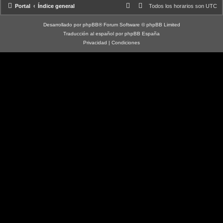
Portal
Índice general
Todos los horarios son
UTC
Desarrollado por
phpBB
® Forum Software © phpBB Limited
Traducción al español por
phpBB España
Privacidad
|
Condiciones