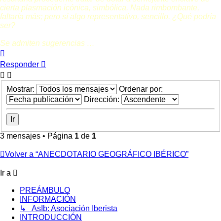
cierta plasmación icónica, simbólica. Nada rimbombante,
faltaría más; pero sí algo representativo, sencillo. ¿Qué podría
ser?
Se admiten sugerencias …
Arriba
Responder
Mostrar:
Ordenar por:
Dirección:
3 mensajes • Página
1
de
1
Volver a “ANECDOTARIO GEOGRÁFICO IBÉRICO”
Ir a
PREÁMBULO
INFORMACIÓN
↳ AsIb: Asociación Iberista
INTRODUCCIÓN