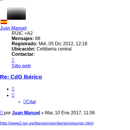
Juan Manuel
RÜIC +A2
Mensajes:
88
Registrado:
Mié, 05 Dic 2012, 12:18
Ubicación:
Celtiberia central
Contactar:
Contactar
Juan
Sitio web
Manuel
Re: CdG Ibérico
Citar
Citar
Mensaje
por
Juan Manuel
»
Mar, 10 Ene 2017, 11:06
http://www2.ign.es/iberpix/visoriberpix/visorign.html