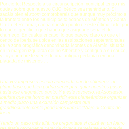
Por cierto; Respecto a su circunscripción municipal tengo mis
dudas sobre que nuestro CdG ibérico sea mentridano. Si
sacáis bien el
zoom
comprobaréis que aunque muy próximo a
la frontera entre los municipios toledanos de Méntrida y Santa
Cruz del Retamar, caería nuestro punto de este último lado, por
lo que el gentilicio que habría que asignarle sería el de
churriego. En cualquier caso, lo que parece claro es que el
centro de Iberia se ubica en las estribaciones septentrionales
de la zona orográfica denominada Montes de Alamín, situada
en la margen izquierda del río Alberche y contigua a su cauce,
y cuyo nombre le viene de una antigua pedanía cercana
plagada de misterios …
Una vez impreso a escala adecuada puede obtenerse un
plano base que bien podría servir para guiar nuestros pasos
hasta ese enigmático punto. Y a este respecto, la Asociación
Iberista que me horno en presidir esta planteándose organizar
a medio plazo una excursión campestre que
grandilocuentemente podríamos llamar: "Viaje al Centro de
Iberia".
Yendo un paso más allá, me preguntaba si quizá en un futuro
resultaría procedente tratar de dotar a semejante enclave de