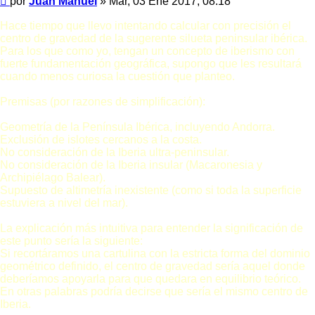
por
Juan Manuel
»
Mar, 03 Ene 2017, 08:18
Hace tiempo que llevo intentando calcular con precisión el
centro de gravedad de la sugerente silueta peninsular ibérica.
Para los que como yo, tengan un concepto de iberismo con
fuerte fundamentación geográfica, supongo que les resultará
cuando menos curiosa la cuestión que planteo.
Premisas (por razones de simplificación):
Geometría de la Península Ibérica, incluyendo Andorra.
Exclusión de islotes cercanos a la costa.
No consideración de la Iberia ultra-peninsular.
No consideración de la Iberia insular (Macaronesia y
Archipiélago Balear).
Supuesto de altimetría inexistente (como si toda la superficie
estuviera a nivel del mar).
La explicación más intuitiva para entender la significación de
este punto sería la siguiente:
Si recortáramos una cartulina con la estricta forma del dominio
geométrico definido, el centro de gravedad sería aquel donde
deberíamos apoyarla para que quedara en equilibrio teórico.
En otras palabras podría decirse que sería el mismo centro de
Iberia.