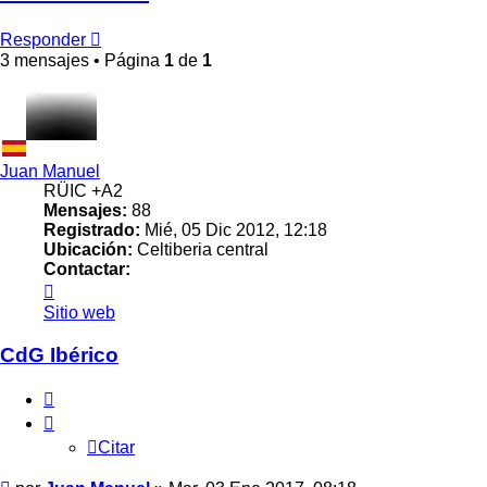
Responder
3 mensajes • Página
1
de
1
Juan Manuel
RÜIC +A2
Mensajes:
88
Registrado:
Mié, 05 Dic 2012, 12:18
Ubicación:
Celtiberia central
Contactar:
Contactar
Juan
Sitio web
Manuel
CdG Ibérico
Citar
Citar
Mensaje