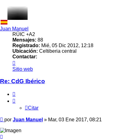
Juan Manuel
RÜIC +A2
Mensajes:
88
Registrado:
Mié, 05 Dic 2012, 12:18
Ubicación:
Celtiberia central
Contactar:
Contactar
Juan
Sitio web
Manuel
Re: CdG Ibérico
Citar
Citar
Mensaje
por
Juan Manuel
»
Mar, 03 Ene 2017, 08:21
Arriba