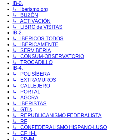
IB-0.
↳ Iberismo.org
↳ BUZÓN
↳ ACTIVACIÓN
↳ LIBRO de VISITAS
IB-2.
↳ IBÉRICOS TODOS
↳ IBÉRICAMENTE
↳ SERVIBERIA
↳ CONSUM-OBSERVATORIO
↳ TROCADILLO
IB-4.
↳ POLISÍBERA
↳ EXTRAMUROS
↳ CALLEJERO
↳ PORTAL
↳ ÁGORA
↳ IBERISTAS
↳ GTI's
↳ REPUBLICANISMO FEDERALISTA
↳ RF
↳ CONFEDERALISMO HISPANO-LUSO
↳ CF H-L
↳ PP-IM