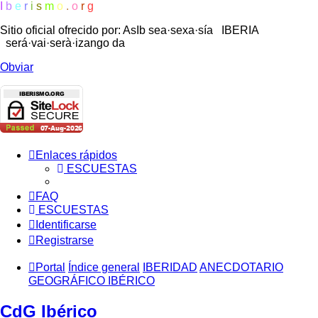
I
b
e
r
i
s
m
o
.
o
r
g
Sitio oficial ofrecido por: AsIb
sea·sexa·sía IBERIA
será·vai·serà·izango da
Obviar
Enlaces rápidos
ESCUESTAS
FAQ
ESCUESTAS
Identificarse
Registrarse
Portal
Índice general
IBERIDAD
ANECDOTARIO
GEOGRÁFICO IBÉRICO
CdG Ibérico