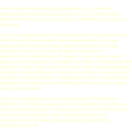
Para el mayor deleite de los geoiberistas, y al hilo del
interesante estudio realizado por D. Javier Colomo Ugarte,
dejo este vínculo al visor cartográfico del Instituto Geográfico
Nacional.
Una vez cargado podréis con sencillez ubicar la posición del
CdG Ibérico determinada en tal riguroso estudio, y al que
personalmente solo conseguí aproximarme en una burda
estimación inicial. Con ello no quiero decir que la
determinación obtenida por D. Javier Colomo vaya a estar
exenta de error, pero tras consultar las bases y el desarrollo del
estudio, a buen seguro que dicho error estará razonablemente
acotado y su determinación no habrá de distar en demasía del
verdadero centro de Iberia. Adoptémoslo como tal mientras no
tengamos constancia de metodología más precisa; es lo que
vengo a proponeros.
Pues bien; Introduciendo las coordenadas UTM (ED50) =
[394703 ; 4455340] la aplicación os trasladará a un punto ya
localizado previamente en Google-Earth, con la diferencia en
este caso de insertarse sobre cartografía de escala
autoajustable y enriquecida topográfica, toponímica y
agronómicamente.