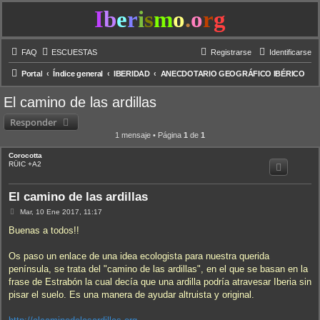
I
b
e
r
i
s
m
o
.
o
r
g
FAQ
ESCUESTAS
Registrarse
Identificarse
Portal
Índice general
IBERIDAD
ANECDOTARIO GEOGRÁFICO IBÉRICO
El camino de las ardillas
Responder
1 mensaje • Página
1
de
1
Corocotta
RÜIC +A2
El camino de las ardillas
M
Mar, 10 Ene 2017, 11:17
e
n
Buenas a todos!!
s
a
j
Os paso un enlace de una idea ecologista para nuestra querida
e
península, se trata del "camino de las ardillas", en el que se basan en la
frase de Estrabón la cual decía que una ardilla podría atravesar Iberia sin
pisar el suelo. Es una manera de ayudar altruista y original.