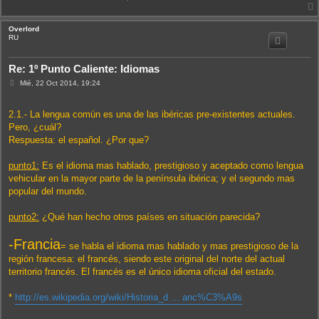
Overlord
i
RU
Re: 1º Punto Caliente: Idiomas
M
Mié, 22 Oct 2014, 19:24
e
n
s
2.1.- La lengua común es una de las ibéricas pre-existentes actuales.
a
j
Pero, ¿cuál?
e
Respuesta: el español. ¿Por que?
punto1:
Es el idioma mas hablado, prestigioso y aceptado como lengua
vehicular en la mayor parte de la península ibérica; y el segundo mas
popular del mundo.
punto2:
¿Qué han hecho otros países en situación parecida?
-Francia
= se habla el idioma mas hablado y mas prestigioso de la
región francesa: el francés, siendo este original del norte del actual
territorio francés. El francés es el único idioma oficial del estado.
*
http://es.wikipedia.org/wiki/Historia_d ... anc%C3%A9s