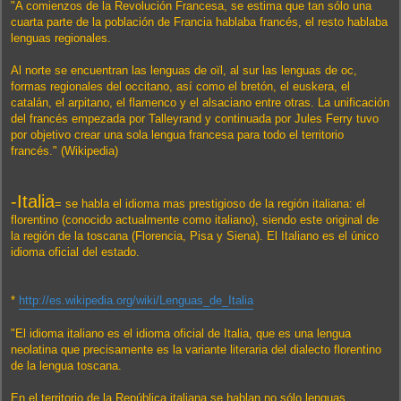
"A comienzos de la Revolución Francesa, se estima que tan sólo una
cuarta parte de la población de Francia hablaba francés, el resto hablaba
lenguas regionales.
Al norte se encuentran las lenguas de oïl, al sur las lenguas de oc,
formas regionales del occitano, así como el bretón, el euskera, el
catalán, el arpitano, el flamenco y el alsaciano entre otras. La unificación
del francés empezada por Talleyrand y continuada por Jules Ferry tuvo
por objetivo crear una sola lengua francesa para todo el territorio
francés." (Wikipedia)
-Italia
= se habla el idioma mas prestigioso de la región italiana: el
florentino (conocido actualmente como italiano), siendo este original de
la región de la toscana (Florencia, Pisa y Siena). El Italiano es el único
idioma oficial del estado.
*
http://es.wikipedia.org/wiki/Lenguas_de_Italia
"El idioma italiano es el idioma oficial de Italia, que es una lengua
neolatina que precisamente es la variante literaria del dialecto florentino
de la lengua toscana.
En el territorio de la República italiana se hablan no sólo lenguas