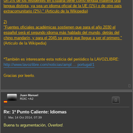
Un 3% de los residentes en España tiene como lengua materna una
lengua distinta, ya sea un idioma oficial de la UE (1%) o de otro país
extracomunitario (2%)." (Articulo de la Wikipedia)
2)
"Fuentes oficiales académicas sostienen que para el año 2030 el
español será el segundo idioma más hablado del mundo, detrás del
chino mandarín, y para el 2045 se prevé que llegue a ser el primero."
(Articulo de la Wikipedia)
*También es interesante esta noticia del periódico la LAVOZLIBRE:
http://www.lavozlibre.com/noticias/ampl ... portugal/1
Gracias por leerlo.
Juan Manuel
i
RÜIC +A2
Re: 1º Punto Caliente: Idiomas
M
Mar, 14 Oct 2014, 07:39
e
n
Buena tu argumentación,
Overlord
.
s
a