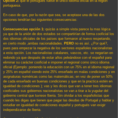
Opción 2:
que el portugués fuese el único idioma oficial en la región
portuguesa.
En caso de que, por la razón que sea, se aceptase una de las dos
opciones tendrían las siguientes consecuencias:
Consecuencias opción 1:
quizás a simple vista parece la mas lógica
ya que de la unión de dos estados se compartirían de forma cooficial los
dos idiomas oficiales de los países que formaron al nuevo respetando,
en cierto modo ,ambas nacionalidades.
PERO
no es así. ¿Por qué?,
pues para empezar la negativa de los sectores españoles nacionalistas
a esta opción. Los nacionalistas catalanes, vascos, etc. se negarían en
redondo ya que después de estar años peleándose con el español para
eliminar su carácter cooficial e imponer el regional como único idioma
oficial (Ejemplo: poniendo la educación con un 75% en el idioma regional
y 25% en español siendo este 25% enseñado en malas condiciones y en
asignaturas numéricas como las matemáticas; en vez de poner un 50%
de cada enseñado en buenas condiciones y que en la practica estén en
igualdad de condiciones ); vas y les dices que van a tener tres idiomas
cooficiales sus gobiernos nacionalistas se van a tirar a la yugular del
gobierno central que tuviese Iberia. Sin olvidar a los españolistas que
cuando les digas que tienen que pagar las deudas de Portugal y hablar y
estudiar en igualdad de condiciones español y portugués van exigir
independizarse de Iberia.