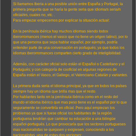
Si llamamos Iberia a una posible unión entre España y Portugal, la
primera pregunta que se haría la gente seria que idioma/s seria/n
oficial/es, cuales no, etc. .
Para empezar empecemos por explicar la situación actual:
En la península ibérica hay muchos idiomas siendo todos
iberorromances (menos el vasco que no tiene un origen latino), por lo
que una persona que sepa hablar español, por ejemplo, podría
entender parte de una conversación en portugués; ya que todos los
idiomas iberorromances comparten cierto grado de inteligibilidad.
Además, con carácter oficial solo están el Español o Castellano y el
Portugués; y con categoría de cooficial en algunas regiones de
España están el Vasco, el Gallego, el Valenciano-Catalán y variantes.
La primera duda seria el idioma principal, ya que en todos los países
siempre hay un idioma que brilla mas que el resto.
Por hablantes tanto en la península ibérica como en el resto del
mundo el idioma ibérico que mas peso tiene es el español por lo que
seguramente se convertiría en oficial. Pero aquí empiezan los
problemas ya que si fuese oficial los habitantes de la región
portuguesa tendrían que cambiar su educación a una bilingüe
español-portugués. Lo que provocaría que los sectores portugueses
mas nacionalistas se quejasen y exigiesen, conociendo a los
nacionalistas, una de estas dos opciones: