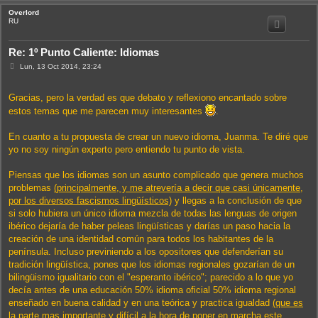
Overlord
i
RU
Re: 1º Punto Caliente: Idiomas
M
Lun, 13 Oct 2014, 23:24
e
n
s
Gracias, pero la verdad es que debato y reflexiono encantado sobre
a
j
estos temas que me parecen muy interesantes
.
e
En cuanto a tu propuesta de crear un nuevo idioma, Juanma. Te diré que
yo no soy ningún experto pero entiendo tu punto de vista.
Piensas que los idiomas son un asunto complicado que genera muchos
problemas
(principalmente, y me atrevería a decir que casi únicamente,
por los diversos fascismos lingüísticos)
y llegas a la conclusión de que
si solo hubiera un único idioma mezcla de todas las lenguas de origen
ibérico dejaría de haber peleas lingüísticas y darías un paso hacia la
creación de una identidad común para todos los habitantes de la
península. Incluso previniendo a los opositores que defenderían su
tradición lingüística, pones que los idiomas regionales gozarían de un
bilingüismo igualitario con el "esperanto ibérico"; parecido a lo que yo
decía antes de una educación 50% idioma oficial 50% idioma regional
enseñado en buena calidad y en una teórica y practica igualdad
(que es
la parte mas importante y difícil a la hora de poner en marcha este