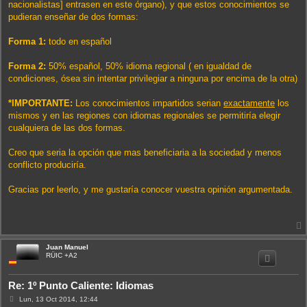
nacionalistas] entrasen en este órgano), y que estos conocimientos se
pudieran enseñar de dos formas:
Forma 1:
todo en español
Forma 2:
50% español, 50% idioma regional ( en igualdad de
condiciones, ósea sin intentar privilegiar a ninguna por encima de la otra)
*IMPORTANTE:
Los conocimientos impartidos serian
exactamente
los
mismos y en las regiones con idiomas regionales se permitiría elegir
cualquiera de las dos formas.
Creo que seria la opción que mas beneficiaria a la sociedad y menos
conflicto produciría.
Gracias por leerlo, y me gustaría conocer vuestra opinión argumentada.
Juan Manuel
i
RÜIC +A2
Re: 1º Punto Caliente: Idiomas
M
Lun, 13 Oct 2014, 12:44
e