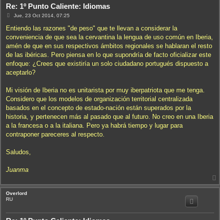
Re: 1º Punto Caliente: Idiomas
M
Jue, 23 Oct 2014, 07:25
e
n
Entiendo las razones "de peso" que te llevan a considerar la
s
conveniencia de que sea la cervantina la lengua de uso común en Iberia,
a
j
amén de que en sus respectivos ámbitos regionales se hablaran el resto
e
de las ibéricas. Pero piensa en lo que supondría de facto oficializar este
enfoque: ¿Crees que existiría un solo ciudadano portugués dispuesto a
aceptarlo?
Mi visión de Iberia no es unitarista por muy iberpatriota que me tenga.
Considero que los modelos de organización territorial centralizada
basados en el concepto de estado-nación están superados por la
historia, y pertenecen más al pasado que al futuro. No creo en una Iberia
a la francesa o a la italiana. Pero ya habrá tiempo y lugar para
contraponer pareceres al respecto.
Saludos,
Juanma
Overlord
i
RU