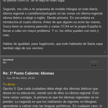
no piense como tú. No te deja en buen lugar.
Segundo, me ciño a mi propuesta de modelo trilingüe en todo Iberia:
idioma regional o castellano/portugués en las zonas sin idioma regional,
idioma ibérico a elegir e inglés. Desde primaria. En secundaria se
introduciría el cuarto idioma. Antes de que alguien se eche las manos,
Suiza tiene un sistema parecido y varias CCAA en la propia España lo
llevan a cabo sin mayor problema. Y sí, los niños pueden con esto y
más.
Hablas de igualdad, pues hagámoslo, que todo habitante de Iberia sepa
también algo de sus vecinos.
Overlord
i
RU
Re: 1º Punto Caliente: Idiomas
M
Jue, 06 Nov 2014, 23:42
e
n
Tu dices:
s
Opción 3: Que cada ciudadano deba elegir dos idiomas ibéricos que
a
j
desee en su educación, siendo uno de ellos su idioma regional. Esto
e
tiene varias ventajas, la primera es que los idiomas regionales no se
pierden. La segunda es que los habitantes de regiones no bilingües
aprenderán a valorar más las lenguas periféricas. En cualquier caso, lo