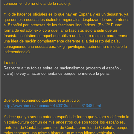
conocen el idioma oficial de la nación).
Y lo de hacerlos oficiales es lo que hay en España y es un desastre, ya
que con esa escusa los dialectos regionales desplazan de sus territorios
al Español por intereses de los fascistas lingüísticos. (En "2º Punto:
forma de estado" explico a que llamo fascista; solo añadir que un
fascista lingüístico es aquel que utiliza un dialecto regional para crearse
una idea de nación completamente diferente a la del resto del país,
consiguiendo una escusa para exigir privilegios, autonomía e incluso la
independencia).
Tu dices:
Respecto a tus fobias sobre los nacionalismos (excepto el español,
claro) no voy a hacer comentarios porque no merece la pena.
Bueno te recomiendo que leas este articulo:
http://www.abc.es/espana/20140313/abci- ... 31348.html
Y decir que yo soy un patriota español de forma que valoro y defiendo la
historia/cultura común de mis ancestros que son todos los españoles,
tanto los de Cantabria como los de Ceuta como los de Cataluña, porque
todos tenemos una misma historia, un mismo idioma vehicular y