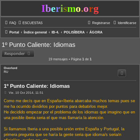
I
b
e
r
i
s
m
o
.
o
r
g
FAQ
ESCUESTAS
Registrarse
Identificarse
Portal
Índice general
IB-4.
POLISÍBERA
ÁGORA
1º Punto Caliente: Idiomas
Responder
19 mensajes • Página
1
de
1
Overlord
RU
1º Punto Caliente: Idiomas
M
Vie, 10 Oct 2014, 11:51
e
n
Como me decís que en España=Iberia abarcaba muchos temas pues se
s
me ha ocurrido dividirlos por puntos para debatirlos mejor.
a
j
He decidido empezar por el problema de los idiomas que imagino que en
e
una posible iberia seria el que mas llamaría la atención.
Si llamamos Iberia a una posible unión entre España y Portugal, la
primera pregunta que se haría la gente seria que idioma/s seria/n