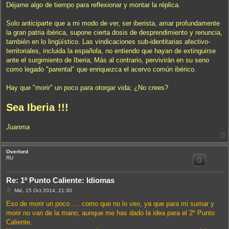
j
Déjame algo de tiempo para reflexionar y montar la réplica.
e
Solo anticiparte que a mi modo de ver, ser iberista, amar profundamente
la gran patria ibérica, supone cierta dosis de desprendimiento y renuncia,
también en lo lingüístico. Las vindicaciones sub-identitarias afectivo-
territoriales, incluida la española, no entiendo que hayan de extinguirse
ante el surgimiento de Iberia; Más al contrario, pervivirán en su seno
como legado "parental" que enriquezca el acervo común ibérico.
Hay que "morir" un poco para otorgar vida; ¿No crees?
Sea Iberia !!!
Juanma
Overlord
i
RU
Re: 1º Punto Caliente: Idiomas
M
Mié, 15 Oct 2014, 21:30
e
n
Eso de morir un poco..... como que no lo veo, ya que para mi sumar y
s
morir no van de la mano; aunque me has dado la idea para el 2º Punto
a
j
Caliente.
e