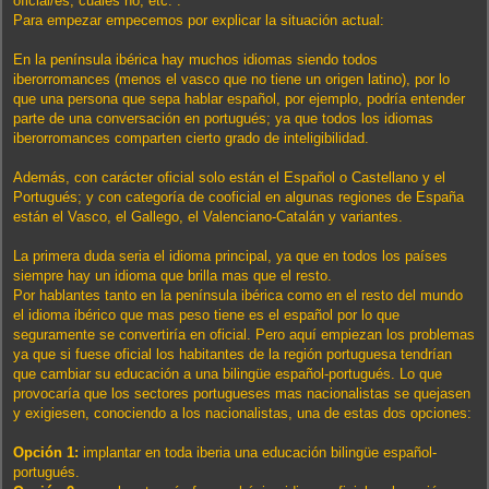
oficial/es, cuales no, etc. .
Para empezar empecemos por explicar la situación actual:
En la península ibérica hay muchos idiomas siendo todos
iberorromances (menos el vasco que no tiene un origen latino), por lo
que una persona que sepa hablar español, por ejemplo, podría entender
parte de una conversación en portugués; ya que todos los idiomas
iberorromances comparten cierto grado de inteligibilidad.
Además, con carácter oficial solo están el Español o Castellano y el
Portugués; y con categoría de cooficial en algunas regiones de España
están el Vasco, el Gallego, el Valenciano-Catalán y variantes.
La primera duda seria el idioma principal, ya que en todos los países
siempre hay un idioma que brilla mas que el resto.
Por hablantes tanto en la península ibérica como en el resto del mundo
el idioma ibérico que mas peso tiene es el español por lo que
seguramente se convertiría en oficial. Pero aquí empiezan los problemas
ya que si fuese oficial los habitantes de la región portuguesa tendrían
que cambiar su educación a una bilingüe español-portugués. Lo que
provocaría que los sectores portugueses mas nacionalistas se quejasen
y exigiesen, conociendo a los nacionalistas, una de estas dos opciones:
Opción 1:
implantar en toda iberia una educación bilingüe español-
portugués.