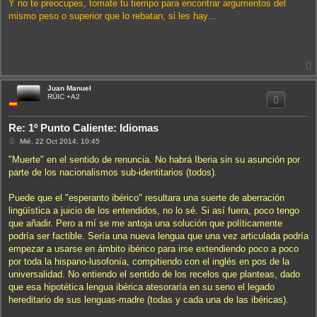
Y no te preocupes, tomate tu tiempo para encontrar argumentos del
mismo peso o superior que lo rebatan, si les hay...
Juan Manuel
i
RÜIC +A2
Re: 1º Punto Caliente: Idiomas
M
Mié, 22 Oct 2014, 10:45
e
n
"Muerte" en el sentido de renuncia. No habrá Iberia sin su asunción por
s
parte de los nacionalismos sub-identitarios (todos).
a
j
e
Puede que el "esperanto ibérico" resultara una suerte de aberración
lingüística a juicio de los entendidos, no lo sé. Si así fuera, poco tengo
que añadir. Pero a mí se me antoja una solución que políticamente
podría ser factible. Sería una nueva lengua que una vez articulada podría
empezar a usarse en ámbito ibérico para irse extendiendo poco a poco
por toda la hispano-lusofonía, compitiendo con el inglés en pos de la
universalidad. No entiendo el sentido de los recelos que planteas, dado
que esa hipotética lengua ibérica atesoraría en su seno el legado
hereditario de sus lenguas-madre (todas y cada una de las ibéricas).