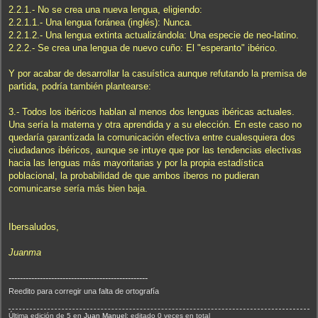
2.2.1.- No se crea una nueva lengua, eligiendo:
2.2.1.1.- Una lengua foránea (inglés): Nunca.
2.2.1.2.- Una lengua extinta actualizándola: Una especie de neo-latino.
2.2.2.- Se crea una lengua de nuevo cuño: El "esperanto" ibérico.
Y por acabar de desarrollar la casuística aunque refutando la premisa de
partida, podría también plantearse:
3.- Todos los ibéricos hablan al menos dos lenguas ibéricas actuales.
Una sería la materna y otra aprendida y a su elección. En este caso no
quedaría garantizada la comunicación efectiva entre cualesquiera dos
ciudadanos ibéricos, aunque se intuye que por las tendencias electivas
hacia las lenguas más mayoritarias y por la propia estadística
poblacional, la probabilidad de que ambos íberos no pudieran
comunicarse sería más bien baja.
Ibersaludos,
Juanma
-------------------------------------------------
Reedito para corregir una falta de ortografía
Última edición de 5 en
Juan Manuel
; editado 0 veces en total