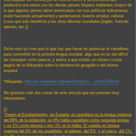
produciría una rotura con los demás países hispano hablantes (mayor de
lo que algunos países latino americanos con sus políticas bolivarianas
están haciendo actualmente) y perderíamos nuestro estatus cultural
(cosa que solo beneficia a los otros idiomas mundiales [ingles, francés,
alemán, etc.]).
Dicho esto yo creo que lo que hay que hacer es potenciar el castellano
para convertirlo en la primera lengua mundial, algo que no es tan difícil
de conseguir como parece; y animo a que echéis un vistazo a esta
pagina de la Wikipedia sobre la distribución geográfica del idioma
español.
*Wikipedia:
http://es.wikipedia.org/wiki/Distribuci ... pa%C3%B1ol
Me gustaría citar dos cosas de este articulo que me parecen muy
interesantes:
1)
"Según el Eurobarómetro, en España, el castellano es la lengua materna
del 89% de la población, un 9% habla castellano como segunda lengua,
y un 1% como tercera y otro 1% no lo habla. El catalán es lengua
materna del 9% de los españoles; el gallego, del 5%; y el vasco, del 1%.