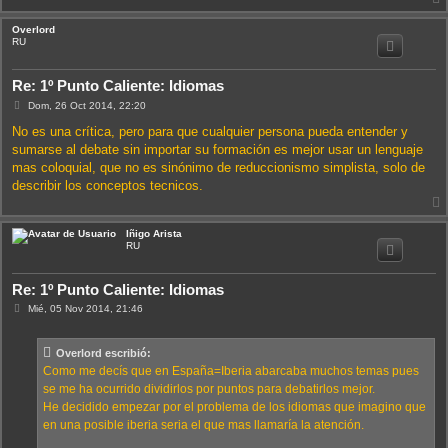
Overlord
i
RU
Re: 1º Punto Caliente: Idiomas
M
Dom, 26 Oct 2014, 22:20
e
n
No es una crítica, pero para que cualquier persona pueda entender y
s
sumarse al debate sin importar su formación es mejor usar un lenguaje
a
j
mas coloquial, que no es sinónimo de reduccionismo simplista, solo de
e
describir los conceptos tecnicos.
Iñigo Arista
i
RU
Re: 1º Punto Caliente: Idiomas
M
Mié, 05 Nov 2014, 21:46
e
n
s
Overlord escribió:
a
j
Como me decís que en España=Iberia abarcaba muchos temas pues
e
se me ha ocurrido dividirlos por puntos para debatirlos mejor.
He decidido empezar por el problema de los idiomas que imagino que
en una posible iberia seria el que mas llamaría la atención.