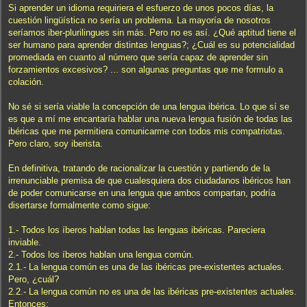
Si aprender un idioma requiriera el esfuerzo de unos pocos días, la
cuestión lingüística no sería un problema. La mayoría de nosotros
seríamos iber-plurilingues sin más. Pero no es así. ¿Qué aptitud tiene el
ser humano para aprender distintas lenguas?; ¿Cuál es su potencialidad
promediada en cuanto al número que sería capaz de aprender sin
forzamientos excesivos? ... son algunas preguntas que me formulo a
colación.
No sé si sería viable la concepción de una lengua ibérica. Lo que sí se
es que a mí me encantaría hablar una nueva lengua fusión de todas las
ibéricas que me permitiera comunicarme con todos mis compatriotas.
Pero claro, soy iberista.
En definitiva, tratando de racionalizar la cuestión y partiendo de la
irrenunciable premisa de que cualesquiera dos ciudadanos ibéricos han
de poder comunicarse en una lengua que ambos compartan, podría
disertarse formalmente como sigue:
1.- Todos los íberos hablan todas las lenguas ibéricas. Pareciera
inviable.
2.- Todos los íberos hablan una lengua común.
2.1.- La lengua común es una de las ibéricas pre-existentes actuales.
Pero, ¿cuál?
2.2.- La lengua común no es una de las ibéricas pre-existentes actuales.
Entonces: