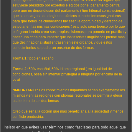
de los gobiernos regionales, de forma que se crease un órgano que
estuviese presidido por expertos elegidos por el parlamento central
pero que no dependiesen del parlamento ( tipo tribunal constitucional)
que se encargase de elegir unos únicos conocimientos/asignaturas
para que todos los ciudadanos tuviesen la oportunidad y derecho de
estudiar en las mismas condiciones ( esto solo seria teórico por lo que
el órgano tendría crear sus propios sistemas para ponerlo en practica y
hacer una criba para impedir que los fascistas lingüísticos [define mas
que decir nacionalistas] entrasen en este órgano), y que estos
conocimientos se pudieran enseñar de dos formas:
Forma 1:
todo en español
Forma 2:
50% español, 50% idioma regional ( en igualdad de
condiciones, ósea sin intentar privilegiar a ninguna por encima de la
otra)
*IMPORTANTE:
Los conocimientos impartidos serian
exactamente
los
mismos y en las regiones con idiomas regionales se permitiría elegir
cualquiera de las dos formas.
Creo que seria la opción que mas beneficiaria a la sociedad y menos
conflicto produciría.
Insisto en que evites usar términos como fascistas para todo aquel que