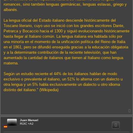
romances, sino también lenguas germánicas, lenguas eslavas, griego y
albanés.
La lengua oficial del Estado italiano desciende históricamente del
Toscano literario, cuyo uso se inició con los grandes escritores Dante,
Petrarca y Bocaccio hacia el 1300 y siguió evolucionando históricamente
hasta llegar al Italiano común. La lengua italiana era hablada sólo por
una minoría en el momento de la unificación política del Reino de Italia
en el 1861, pero se difundió enseguida gracias a la educación obligatoria
y a la determinante contribución de la reciente televisión, que han
aumentado la cantidad de italianos que tienen al Italiano como lengua
materna.
Según un estudio reciente el 44% de los italianos hablan de modo
exclusivo o prevalente el italiano, un 51% lo alterna con un dialecto u
otra lengua y un 5% habla exclusivamente un dialecto u otro idioma
distinto del italiano." (Wikipedia)
Juan Manuel
i
RÜIC +A2