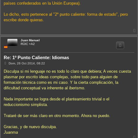
países confederados en la Unión Europea).
Lo dicho, esto pertenece al "2º punto caliente: forma de estado", pero
escribe donde quieras.
Juan Manuel
i
RÜIC +A2
Re: 1º Punto Caliente: Idiomas
M
Dom, 26 Oct 2014, 08:22
e
n
Disculpa si mi lenguaje no es todo lo claro que debiera; A veces cuesta
s
plasmar por escrito ideas complejas, sobre todo para alguien de
a
j
formación técnica como es mi caso. Y la cierta complicación, la
e
dificultad conceptual va inherente al iberismo.
Nada importante se logra desde el planteamiento trivial o el
reduccionismo simplista.
Trataré de ser más claro en otro momento. Ahora no puedo.
Gracias, y de nuevo disculpa.
Juanma