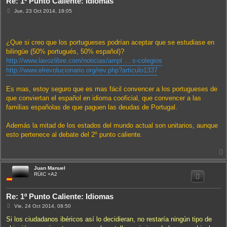
Re: 1º Punto Caliente: Idiomas
M
Jue, 23 Oct 2014, 18:05
e
n
s
a
j
¿Que si creo que los portugueses podrían aceptar que se estudiase en
e
bilingüe (50% portugués, 50% español)?
http://www.lavozlibre.com/noticias/ampl ... s-colegios
http://www.elrevolucionario.org/rev.php?articulo1337
Es mas, estoy seguro que es mas fácil convencer a los portugueses de
que conviertan el español en idioma cooficial, que convencer a las
familias españolas de que paguen las deudas de Portugal.
Además la mitad de los estados del mundo actual son unitarios, aunque
esto pertenece al debate del 2º punto caliente.
Juan Manuel
i
RÜIC +A2
Re: 1º Punto Caliente: Idiomas
M
Vie, 24 Oct 2014, 08:50
e
n
Si los ciudadanos ibéricos así lo decidieran, no restaría ningún tipo de
s