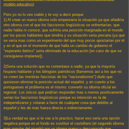
modelo educativo
).
Pero yo no lo veo viable y te voy a decir porque:
1) Al crear un nuevo idioma solo empeoraría la situación ya que añadiría
otro idioma con el que los fascismos lingüísticos se enfrentarían, que
nadie habla ni conoce, que sufriría una posición marginada en el mundo
por los pocos hablantes que tendría y su situación seria precaria (ya que
se vería mas como un experimento del que muy pocos apostarían por él
y en el que en el momento de que halla un cambio de gobierno el
"esperanto ibérico" seria eliminado de la educación [en caso de que se
consiguiese implantar]).
2)Seria una solución que no contentase a nadie, ya que la mayoría
hispano hablante y los bilingües patrióticos (llamemos así a los que no
se creen las mentiras fascistas de los "nacionalismos") dudo que
quisiesen eliminar la posición actual del español, y en cuanto a los
portugueses el problema es el mismo: convertir su idioma oficial en
regional. Los únicos que podrían responder mas o menos positivamente
serian los fascismos lingüísticos porque su intención es la de
independizarse y votaran a favor de cualquier cosa que debilite al
español y les de mas fuerza directa o indirectamente.
3)La verdad es que si te vas a lo practico, hacer eso seria una opción
negativa porque en el fondo es sustituir el castellano (el segundo idioma
mas popular del mundo) por un idioma nuevo y desconocido que