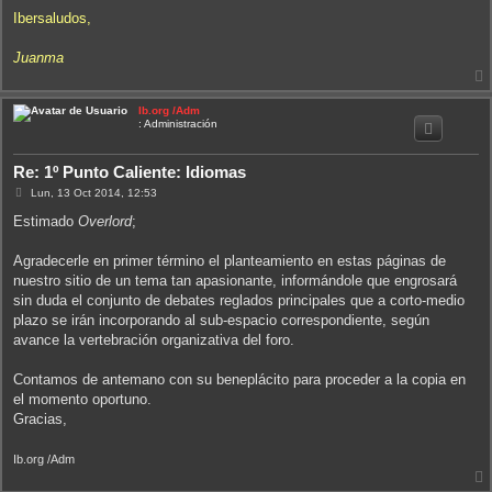
Ibersaludos,
Juanma
Ib.org /Adm
i
: Administración
Re: 1º Punto Caliente: Idiomas
M
Lun, 13 Oct 2014, 12:53
e
n
Estimado
Overlord
;
s
a
j
Agradecerle en primer término el planteamiento en estas páginas de
e
nuestro sitio de un tema tan apasionante, informándole que engrosará
sin duda el conjunto de debates reglados principales que a corto-medio
plazo se irán incorporando al sub-espacio correspondiente, según
avance la vertebración organizativa del foro.
Contamos de antemano con su beneplácito para proceder a la copia en
el momento oportuno.
Gracias,
Ib.org /Adm