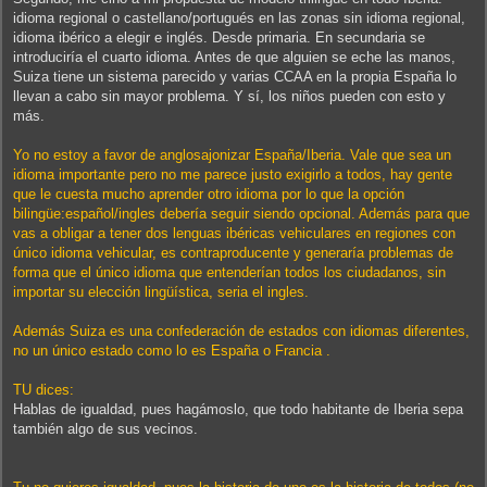
idioma regional o castellano/portugués en las zonas sin idioma regional,
idioma ibérico a elegir e inglés. Desde primaria. En secundaria se
introduciría el cuarto idioma. Antes de que alguien se eche las manos,
Suiza tiene un sistema parecido y varias CCAA en la propia España lo
llevan a cabo sin mayor problema. Y sí, los niños pueden con esto y
más.
Yo no estoy a favor de anglosajonizar España/Iberia. Vale que sea un
idioma importante pero no me parece justo exigirlo a todos, hay gente
que le cuesta mucho aprender otro idioma por lo que la opción
bilingüe:español/ingles debería seguir siendo opcional. Además para que
vas a obligar a tener dos lenguas ibéricas vehiculares en regiones con
único idioma vehicular, es contraproducente y generaría problemas de
forma que el único idioma que entenderían todos los ciudadanos, sin
importar su elección lingüística, seria el ingles.
Además Suiza es una confederación de estados con idiomas diferentes,
no un único estado como lo es España o Francia .
TU dices:
Hablas de igualdad, pues hagámoslo, que todo habitante de Iberia sepa
también algo de sus vecinos.