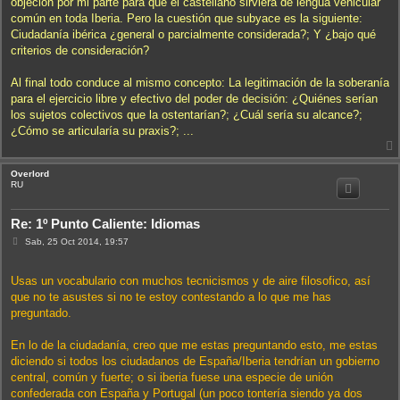
objeción por mi parte para que el castellano sirviera de lengua vehicular
a
j
común en toda Iberia. Pero la cuestión que subyace es la siguiente:
e
Ciudadanía ibérica ¿general o parcialmente considerada?; Y ¿bajo qué
criterios de consideración?
Al final todo conduce al mismo concepto: La legitimación de la soberanía
para el ejercicio libre y efectivo del poder de decisión: ¿Quiénes serían
los sujetos colectivos que la ostentarían?; ¿Cuál sería su alcance?;
¿Cómo se articularía su praxis?; ...
Overlord
i
RU
Re: 1º Punto Caliente: Idiomas
M
Sab, 25 Oct 2014, 19:57
e
n
s
Usas un vocabulario con muchos tecnicismos y de aire filosofico, así
a
j
que no te asustes si no te estoy contestando a lo que me has
e
preguntado.
En lo de la ciudadanía, creo que me estas preguntando esto, me estas
diciendo si todos los ciudadanos de España/Iberia tendrían un gobierno
central, común y fuerte; o si iberia fuese una especie de unión
confederada con España y Portugal (un poco tontería siendo ya dos