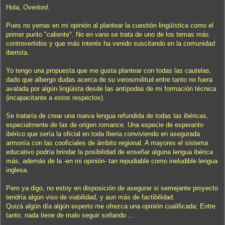
n
Hola,
Overlord
.
s
a
j
Pues no yerras en mi opinión al plantear la cuestión lingüística como el
e
primer punto "caliente". No en vano se trata de uno de los temas más
controvertidos y que más interés ha venido suscitando en la comunidad
iberista.
Yo tengo una propuesta que me gusta plantear con todas las cautelas,
dado que albergo dudas acerca de su verosimilitud entre tanto no fuera
avalada por algún lingüista desde las antípodas de mi formación técnica
(incapacitante a estos respectos).
Se trataría de crear una nueva lengua refundida de todas las ibéricas,
especialmente de las de origen romance. Una especie de esperanto
ibérico que sería la oficial en toda Iberia conviviendo en asegurada
armonía con las cooficiales de ámbito regional. A mayores el sistema
educativo podría brindar la posibilidad de enseñar alguna lengua ibérica
más, además de la -en mi opinión- tan repudiable como ineludible lengua
inglesa.
Pero ya digo, no estoy en disposición de asegurar si semejante proyecto
tendría algún viso de viabilidad, y aun más de factibilidad.
Quizá algún día algún experto me ofrezca una opinión cualificada; Entre
tanto, nada tiene de malo seguir soñando ...