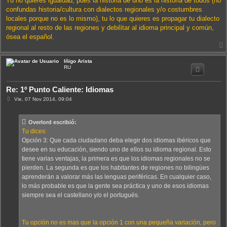
Tu no quieres igualdad, pues la historia de uno es la historia de todos (no
confundas historia/cultura con dialectos regionales y/o costumbres
locales porque no es lo mismo), tu lo que quieres es propagar tu dialecto
regional al resto de las regiones y debilitar al idioma principal y común,
ósea el español.
Iñigo Arista
i
RU
Re: 1º Punto Caliente: Idiomas
M
Vie, 07 Nov 2014, 09:04
e
n
s
Overlord escribió:
a
j
Tu dices:
e
Opción 3: Que cada ciudadano deba elegir dos idiomas ibéricos que
desee en su educación, siendo uno de ellos su idioma regional. Esto
tiene varias ventajas, la primera es que los idiomas regionales no se
pierden. La segunda es que los habitantes de regiones no bilingües
aprenderán a valorar más las lenguas periféricas. En cualquier caso,
lo más probable es que la gente sea práctica y uno de esos idiomas
siempre sea el castellano y/o el portugués.
Tu opción no es mas que la opción 1 con una pequeña variación, pero