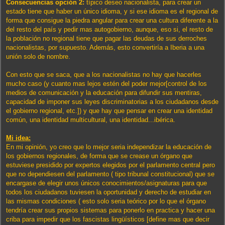
Consecuencias opción 2:
típico deseo nacionalista, para crear un
estado tiene que haber un único idioma, y si ese idioma es el regional de
forma que consigue la piedra angular para crear una cultura diferente a la
del resto del país y pedir mas autogobierno, aunque, eso si, el resto de
la población no regional tiene que pagar las deudas de sus derroches
nacionalistas, por supuesto. Además, esto convertiría a Iberia a una
unión solo de nombre.
Con esto que se saca, que a los nacionalistas no hay que hacerles
mucho caso (y cuanto mas lejos estén del poder mejor[control de los
medios de comunicación y la educación para difundir sus mentiras,
capacidad de imponer sus leyes discriminatorias a los ciudadanos desde
el gobierno regional, etc.]) y que hay que pensar en crear una identidad
común, una identidad multicultural, una identidad...ibérica.
Mi idea:
En mi opinión, yo creo que lo mejor seria independizar la educación de
los gobiernos regionales, de forma que se crease un órgano que
estuviese presidido por expertos elegidos por el parlamento central pero
que no dependiesen del parlamento ( tipo tribunal constitucional) que se
encargase de elegir unos únicos conocimientos/asignaturas para que
todos los ciudadanos tuviesen la oportunidad y derecho de estudiar en
las mismas condiciones ( esto solo seria teórico por lo que el órgano
tendría crear sus propios sistemas para ponerlo en practica y hacer una
criba para impedir que los fascistas lingüísticos [define mas que decir