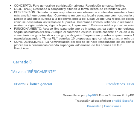
e
n
CONCEPTO: Foro general de participación abierta. Regulación temática flexible.
OBJETIVOS: Destinado a compartir y difundir la forma ibérica de entender la vida.
s
DESCRIPCIÓN: Se trata de una espontánea miscelánea de contenidos orientada hacia
a
más amplia heterogeneidad. Conviértete en cronista local y comparte con nosotros lo 
j
Desde la anécdota curiosa a la toponimia propia del lugar; Desde una receta de cocin
e
como se desarrollan las fiestas de tu pueblo. Cuéntanos chistes, refranes, o recítan
relátanos algún misterio, alguna leyenda, lo que sea !!! Estamos ávidos por saber más
FUNCIONAMIENTO: Acceso libre para todo tipo de internautas, ya estén o no registr
según las normas del sitio. Aunque el contenido es libre, el reto consiste en eludir lo m
comentaría un guía turístico a un grupo de
guiris
. Seguro que puedes sorprendernos 
especial pasando a "Tema Fijo" aquellas 10 propuestas que consigan arrastrar más par
CONSIDERACIONES: La Administración del sitio no se hace responsable de las opinio
procederá a censurarlas cuando supongan vulneración de las normas del foro.
Ib.org/ Adm
Cerrado
Volver a “IBÉRICAMENTE”
Portal
Índice general
Contáctenos
Bor
Desarrollado por
phpBB
® Forum Software © phpBB
Traducción al español por
phpBB España
Privacidad
|
Condiciones