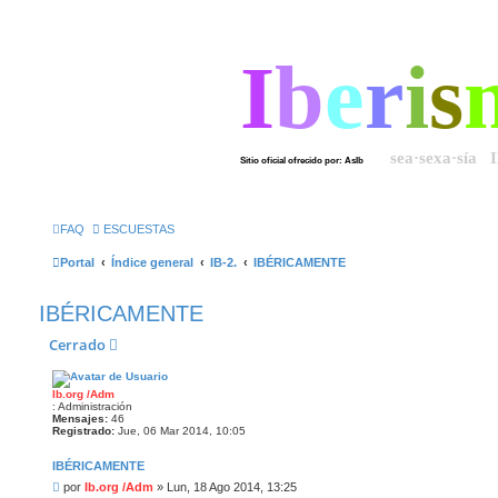
I
b
e
r
i
s
sea·sexa·sía 
Sitio oficial ofrecido por: AsIb
FAQ
ESCUESTAS
Portal
Índice general
IB-2.
IBÉRICAMENTE
IBÉRICAMENTE
Cerrado
Ib.org /Adm
: Administración
Mensajes:
46
Registrado:
Jue, 06 Mar 2014, 10:05
IBÉRICAMENTE
M
por
Ib.org /Adm
»
Lun, 18 Ago 2014, 13:25