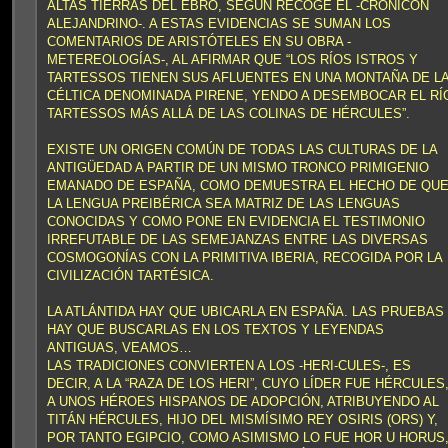
ALTAS TIERRAS DEL EBRO, SEGÚN RECOGE EL -CRONICÓN
ALEJANDRINO-. A ESTAS EVIDENCIAS SE SUMAN LOS
COMENTARIOS DE ARISTÓTELES EN SU OBRA -
METEREOLOGÍAS-, AL AFIRMAR QUE “LOS RÍOS ISTROS Y
TARTESSOS TIENEN SUS AFLUENTES EN UNA MONTAÑA DE L
CÉLTICA DENOMINADA PIRENE, YENDO A DESEMBOCAR EL RÍ
TARTESSOS MÁS ALLÁ DE LAS COLINAS DE HÉRCULES”.
EXISTE UN ORIGEN COMÚN DE TODAS LAS CULTURAS DE LA
ANTIGÜEDAD A PARTIR DE UN MISMO TRONCO PRIMIGENIO
EMANADO DE ESPAÑA, COMO DEMUESTRA EL HECHO DE QU
LA LENGUA PREIBÉRICA SEA MATRIZ DE LAS LENGUAS
CONOCIDAS Y COMO PONE EN EVIDENCIA EL TESTIMONIO
IRREFUTABLE DE LAS SEMEJANZAS ENTRE LAS DIVERSAS
COSMOGONÍAS CON LA PRIMITIVA IBERIA, RECOGIDA POR LA
CIVILIZACIÓN TARTÉSICA.
LA ATLÁNTIDA HAY QUE UBICARLA EN ESPAÑA. LAS PRUEBAS
HAY QUE BUSCARLAS EN LOS TEXTOS Y LEYENDAS
ANTIGUAS, VEAMOS…
LAS TRADICIONES CONVIERTEN A LOS -HERI-CULES-, ES
DECIR, A LA “RAZA DE LOS HERI”, CUYO LÍDER FUE HÉRCULES
A UNOS HÉROES HISPANOS DE ADOPCIÓN, ATRIBUYENDO AL
TITÁN HÉRCULES, HIJO DEL MISMÍSIMO REY OSIRIS (ORS) Y,
POR TANTO EGIPCIO, COMO ASIMISMO LO FUE HOR U HORUS