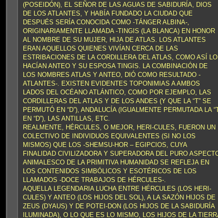
(POSEIDÓN), EL SEÑOR DE LAS AGUAS DE SABIDURÍA, DIOS
DE LOS ATLANTES, Y HABÍA FUNDADO LA CIUDAD QUE
DESPUÉS SERÍA CONOCIDA COMO -TÁNGER ALBINA-,
ORIGINARIAMENTE LLAMADA -TINGIS (LA BLANCA) EN HONOR
AL NOMBRE DE SU MUJER, HIJA DE ATLAS. LOS ATLANTES
ERAN AQUELLOS QUIENES VIVÍAN CERCA DE LAS
ESTRIBACIONES DE LA CORDILLERA DEL ATLAS, COMO ASÍ LO
HACÍAN ANTEO Y SU ESPOSA TINGIS. LA COMBINACIÓN DE
LOS NOMBRES ATLAS Y ANTEO, DIÓ COMO RESULTADO -
ATLANTES-. EXISTEN EVIDENTES TOPONIMIAS A AMBOS
LADOS DEL OCÉANO ATLÁNTICO, COMO POR EJEMPLO, LAS
CORDILLERAS DEL ATLAS Y DE LOS ANDES (Y QUE LA “T” SE
PERMUTÓ EN “D”), ANDALUCÍA (IGUALMENTE PERMUTADA LA “T
EN “D”), LAS ANTILLAS, ETC.
REALMENTE, HÉRCULES, O MEJOR, HERI-CULES, FUERON UN
COLECTIVO DE INDIVIDUOS EQUIVALENTES (SI NO LOS
MISMOS) QUE LOS -SHEMSU-HOR – EGIPCIOS, CUYA
FINALIDAD CIVILIZADORA Y SUPERADORA DEL PURO ASPECT
ANIMALESCO DE LA PRIMITIVA HUMANIDAD SE REFLEJA EN
LOS CONTENIDOS SIMBÓLICOS Y ESOTÉRICOS DE LOS
LLAMADOS -DOCE TRABAJOS DE HÉRCULES-.
AQUELLA LEGENDARIA LUCHA ENTRE HÉRCULES (LOS HERI-
CULES) Y ANTEO (LOS HIJOS DEL SOL), A LA SAZÓN HIJOS DE
ZEUS (DYAUS) Y DE POTEI-DON (LOS HIJOS DE LA SABIDURÍA
ILUMINADA), O LO QUE ES LO MISMO, LOS HIJOS DE LA TIERR