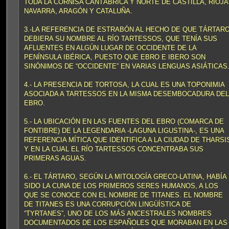
TODA LA CORNISA CANTÁBRICA Y NORTE DE CASTILLA, RIOJA
NAVARRA, ARAGÓN Y CATALUÑA.
3.-LA REFERENCIA DE ESTRABÓN AL HECHO DE QUE TÁRTAR
DEBIERA SU NOMBRE AL RÍO TARTESSOS, QUE TENÍA SUS
AFLUENTES EN ALGÚN LUGAR DE OCCIDENTE DE LA
PENÍNSULA IBÉRICA, PUESTO QUE EBRO E IBERO SON
SINÓNIMOS DE “OCCIDENTE” EN VARIAS LENGUAS ASIÁTICAS
4.- LA PRESENCIA DE TORTOSA, LA CUAL ES UNA TOPONIMIA
ASOCIADA A TARTESSOS EN LA MISMA DESEMBOCADURA DEL
EBRO.
5.- LA UBICACIÓN EN LAS FUENTES DEL EBRO (COMARCA DE
FONTIBRE) DE LA LEGENDARIA -LAGUNA LIGUSTINA-, ES UNA
REFERENCIA MÍTICA QUE IDENTIFICA A LA CIUDAD DE THARSI
Y EN LA CUAL EL RÍO TARTESSOS CONCENTRABA SUS
PRIMERAS AGUAS.
6.- EL TÁRTARO, SEGÚN LA MITOLOGÍA GRECO-LATINA, HABÍA
SIDO LA CUNA DE LOS PRIMEROS SERES HUMANOS, A LOS
QUE SE CONOCE CON EL NOMBRE DE TITANES. EL NOMBRE
DE TITANES ES UNA CORRUPCIÓN LINGÜÍSTICA DE
“TYRTANES”, UNO DE LOS MÁS ANCESTRALES NOMBRES
DOCUMENTADOS DE LOS ESPAÑOLES QUE MORABAN EN LAS