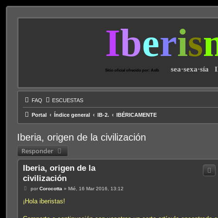
I
b
e
r
i
s
sea·sexa·sía 
Sitio oficial ofrecido por: AsIb
FAQ
ESCUESTAS
Portal
Índice general
IB-2.
IBÉRICAMENTE
Iberia, origen de la civilización
Responder
Iberia, origen de la
civilización
M
por
Corocotta
»
Mié, 16 Mar 2016, 13:12
e
n
¡Hola iberistas!
s
a
j