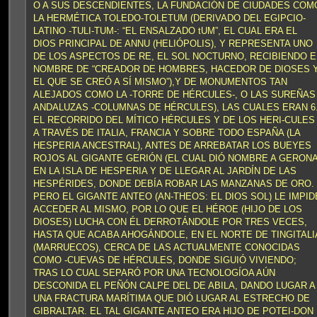
O A SUS DESCENDIENTES, LA FUNDACIÓN DE CIUDADES COM
LA HERMÉTICA TOLEDO-TOLETUM (DERIVADO DEL EGIPCIO-
LATINO -TULI-TUM-: “EL ENSALZADO tUM”, EL CUAL ERA EL
DIOS PRINCIPAL DE ANNU (HELIÓPOLIS), Y REPRESENTA UNO
DE LOS ASPECTOS DE RE, EL SOL NOCTURNO, RECIBIENDO E
NOMBRE DE “CREADOR DE HOMBRES, HACEDOR DE DIOSES 
EL QUE SE CREÓ A SÍ MISMO”),Y DE MONUMENTOS TAN
ALEJADOS COMO LA -TORRE DE HÉRCULES-, O LAS SUREÑAS
ANDALUZAS -COLUMNAS DE HÉRCULES), LAS CUALES ERAN 6
EL RECORRIDO DEL MÍTICO HÉRCULES Y DE LOS HERI-CULES
A TRAVÉS DE ITALIA, FRANCIA Y SOBRE TODO ESPAÑA (LA
HESPERIA ANCESTRAL), ANTES DE ARREBATAR LOS BUEYES
ROJOS AL GIGANTE GERIÓN (EL CUAL DIÓ NOMBRE A GERONA
EN LA ISLA DE HESPERIA Y DE LLEGAR AL JARDÍN DE LAS
HESPÉRIDES, DONDE DEBÍA ROBAR LAS MANZANAS DE ORO.
PERO EL GIGANTE ANTEO (AN-THEOS: EL DIOS SOL) LE IMPID
ACCEDER AL MISMO, POR LO QUE EL HÉROE (HIJO DE LOS
DIOSES) LUCHA CON ÉL DERROTÁNDOLE POR TRES VECES,
HASTA QUE ACABA AHOGÁNDOLE, EN EL NORTE DE TINGITALI
(MARRUECOS), CERCA DE LAS ACTUALMENTE CONOCIDAS
COMO -CUEVAS DE HÉRCULES, DONDE SIGUIÓ VIVIENDO;
TRAS LO CUAL SEPARÓ POR UNA TECNOLOGÍOA AÚN
DESCONIDA EL PEÑÓN CALPE DEL DE ABILA, DANDO LUGAR A
UNA FRACTURA MARÍTIMA QUE DIÓ LUGAR AL ESTRECHO DE
GIBRALTAR. EL TAL GIGANTE ANTEO ERA HIJO DE POTEI-DON