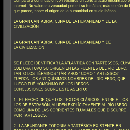
Comparto a continuación con vosotros un corto artículo encontrado 
e
internet. No valoro su veracidad pero sí su temática, más común de 
que parece, sobre el origen de la humanidad en suelo ibérico.
LA GRAN CANTABRIA: CUNA DE LA HUMANIDAD Y DE LA
CIVILIZACIÓN
LA GRAN CANTABRIA: CUNA DE LA HUMANIDAD Y DE
LA CIVILIZACIÓN
SE PUEDE IDENTIFICAR LA ATLÁNTIDA CON TARTESSOS, CUY
CULTURA TUVO SU ORIGEN EN LAS FUENTES DEL RÍO EBRO,
TANTO LOS TÉRMINOS “TÁRTAROS” COMO “TARTESSOS”
FUERON LOS ANTIQUÍSIMOS NOMBRES DEL RÍO EBRO, QUE
LUEGO FUÉ HOMÓNIMO DE LOS ÍBEROS.
CONCLUSIONES SOBRE ESTE ASERTO:
1.- EL HECHO DE QUE LOS TEXTOS CLÁSICOS, ENTRE ELLOS
LOS DE ESTRABÓN, ALUDEN EXPLÍCITAMENTE AL RÍO IBERO
COMO UNA DE LAS CORRIENTES FLUVIALES QUE DISCURRE
POR TARTESSOS.
2.- LA ABUNDANTE TOPONIMIA TARTÉSICA EXISTENTE EN