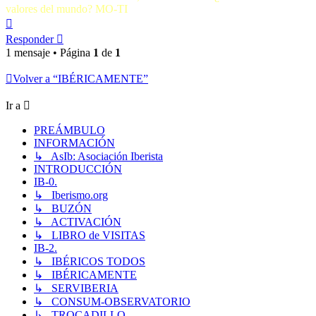
valores del mundo? MO-TI
Arriba
Responder
1 mensaje • Página
1
de
1
Volver a “IBÉRICAMENTE”
Ir a
PREÁMBULO
INFORMACIÓN
↳ AsIb: Asociación Iberista
INTRODUCCIÓN
IB-0.
↳ Iberismo.org
↳ BUZÓN
↳ ACTIVACIÓN
↳ LIBRO de VISITAS
IB-2.
↳ IBÉRICOS TODOS
↳ IBÉRICAMENTE
↳ SERVIBERIA
↳ CONSUM-OBSERVATORIO
↳ TROCADILLO