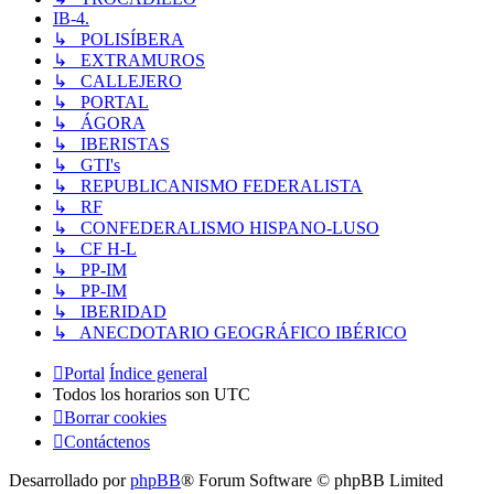
IB-4.
↳ POLISÍBERA
↳ EXTRAMUROS
↳ CALLEJERO
↳ PORTAL
↳ ÁGORA
↳ IBERISTAS
↳ GTI's
↳ REPUBLICANISMO FEDERALISTA
↳ RF
↳ CONFEDERALISMO HISPANO-LUSO
↳ CF H-L
↳ PP-IM
↳ PP-IM
↳ IBERIDAD
↳ ANECDOTARIO GEOGRÁFICO IBÉRICO
Portal
Índice general
Todos los horarios son
UTC
Borrar cookies
Contáctenos
Desarrollado por
phpBB
® Forum Software © phpBB Limited