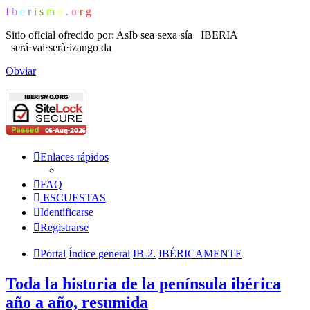
I
b
e
r
i
s
m
o
.
o
r
g
Sitio oficial ofrecido por: AsIb
sea·sexa·sía IBERIA
será·vai·serà·izango da
Obviar
Enlaces rápidos
FAQ
ESCUESTAS
Identificarse
Registrarse
Portal
Índice general
IB-2.
IBÉRICAMENTE
Toda la historia de la península ibérica
año a año, resumida