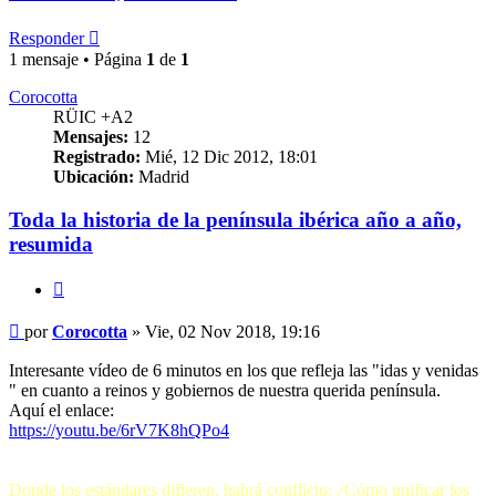
Responder
1 mensaje • Página
1
de
1
Corocotta
RÜIC +A2
Mensajes:
12
Registrado:
Mié, 12 Dic 2012, 18:01
Ubicación:
Madrid
Toda la historia de la península ibérica año a año,
resumida
Citar
Mensaje
por
Corocotta
»
Vie, 02 Nov 2018, 19:16
Interesante vídeo de 6 minutos en los que refleja las "idas y venidas
" en cuanto a reinos y gobiernos de nuestra querida península.
Aquí el enlace:
https://youtu.be/6rV7K8hQPo4
Donde los estándares difieren, habrá conflicto: ¿Cómo unificar los